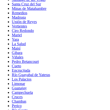
Santa Cruz del Sur
Minas de Matahambre
Remedios
Madruga
Unión de Reyes
Vertientes
Ciro Redondo
Mariel
Yara
La Salud
Maisí
Gibara
Viñales
Pedro Betancourt
Cueto
Encrucijada
Río Guayabal de Yateras
Los Palacios
Limonar
Guanajay
Campechuela
Cruces
Chambas
Perico