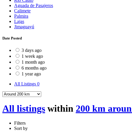
Río Cauto
Aguada de Pasajeros
Calimete
Palmira
Lajas
Jimaguayú
Date Posted
3 days ago
1 week ago
1 month ago
6 months ago
1 year ago
All Listings
0
All listings
within
200 km aroun
Filters
Sort by