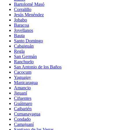
Bartolomé Masó
Corralillo
Jesús Menéndez
Jobabo
Baracoa
Jovellanos
Bauta
Santo Domingo
Cabaiguán
Regla
San Germán
Ranchuelo
San Antonio de los Baños
Cacocum
Yaguajay
Manicaragua
Amancio
Jiguaní
Cifuentes
Guáimaro
Caibarién
Cumanayagua
Condado
Camajuaní
Santiago de las Vegas