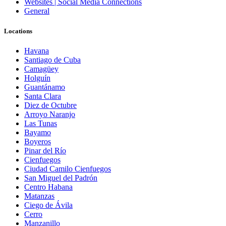
Websites | Social Media Connections
General
Locations
Havana
Santiago de Cuba
Camagüey
Holguín
Guantánamo
Santa Clara
Diez de Octubre
Arroyo Naranjo
Las Tunas
Bayamo
Boyeros
Pinar del Río
Cienfuegos
Ciudad Camilo Cienfuegos
San Miguel del Padrón
Centro Habana
Matanzas
Ciego de Ávila
Cerro
Manzanillo