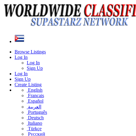
Browse Listings
Log In
Log In
Sign Up
Log In
Sign Up
Create Listing
English
Français
Español
العربية
Português
Deutsch
Italiano
Türkçe
Русский