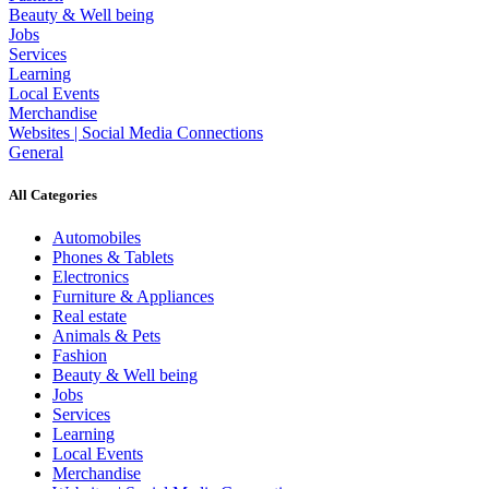
Beauty & Well being
Jobs
Services
Learning
Local Events
Merchandise
Websites | Social Media Connections
General
All Categories
Automobiles
Phones & Tablets
Electronics
Furniture & Appliances
Real estate
Animals & Pets
Fashion
Beauty & Well being
Jobs
Services
Learning
Local Events
Merchandise