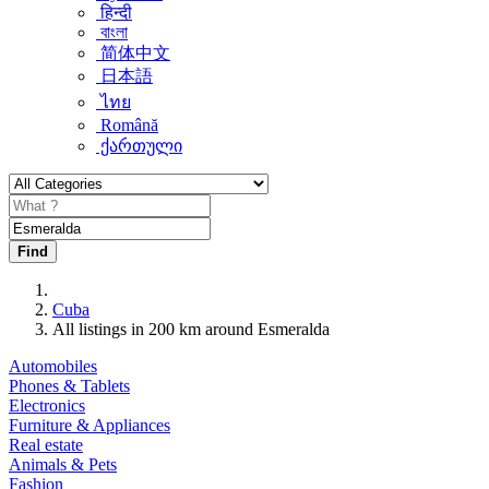
हिन्दी
বাংলা
简体中文
日本語
ไทย
Română
ქართული
Find
Cuba
All listings in 200 km around Esmeralda
Automobiles
Phones & Tablets
Electronics
Furniture & Appliances
Real estate
Animals & Pets
Fashion