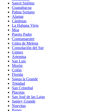
Sancti Spíritus
Guanabacoa
Palma Soriano
Alamar
Cárdenas
La Habana Vieja
Moa
Puerto Padre
Contramaestre
Güira de Melena
Consolación del Sur
Güines
Artemisa
San Luis
Morón
Colón
Florida
Sagua la Grande
Trinidad
San Cristobal
Placetas
San José de las Lajas
Jagüey Grande
Nuevitas
Banes